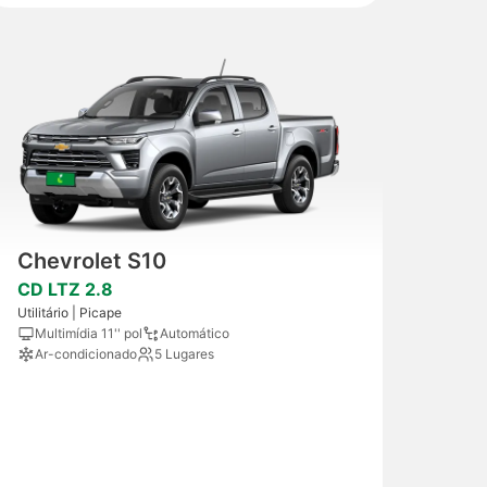
Chevrolet S10
CD LTZ 2.8
Utilitário | Picape
Multimídia 11'' pol
Automático
Ar-condicionado
5 Lugares