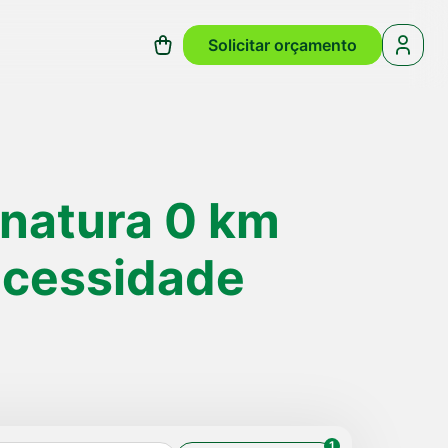
Solicitar orçamento
natura 0 km
ecessidade
1