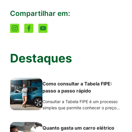
Compartilhar em:
Destaques
Como consultar a Tabela FIPE:
passo a passo rápido
Consultar a Tabela FIPE é um processo
simples que permite conhecer o preço
médio de um veículo no mercado
brasileiro. A pesquisa pode ser feita
gratuitamente no site oficial da FIPE e
Quanto gasta um carro elétrico