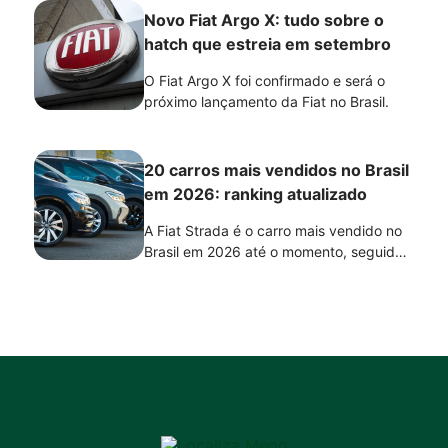
autonomia e conforto, o Haval H6
Novo Fiat Argo X: tudo sobre o
PHEV19 se destaca pelo desempenho e
hatch que estreia em setembro
pela condução mais dinâmica. A melhor
escolha depende do perfil de uso e das
O Fiat Argo X foi confirmado e será o
prioridades de cada motorista.
próximo lançamento da Fiat no Brasil.
20 carros mais vendidos no Brasil
em 2026: ranking atualizado
A Fiat Strada é o carro mais vendido no
Brasil em 2026 até o momento, seguida
por Volkswagen Polo e Volkswagen T-
Cross, de acordo com o ranking da
Fenabrave. A lista reúne os 20 modelos
com maior número de emplacamentos no
acumulado do ano e mostra a força de
diferentes segmentos, como picapes,
hatches, SUVs e veículos eletrificados.