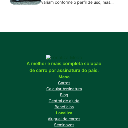
variam conforme o perfil de uso, mas
modelos como Volkswagen T-Cross,
Toyota Corolla Cross, Hyundai Creta,
BYD Song Plus, GWM Haval H6 e Volvo
EX30 se destacam em diferentes
categorias.
A melhor e mais completa solução
de carro por assinatura do país.
Meoo
Carros
Calcular Assinatura
Blog
Central de ajuda
Benefícios
Localiza
Aluguel de carros
Seminovos