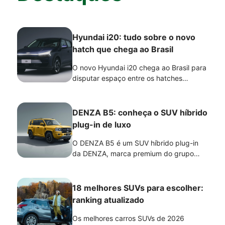
Hyundai i20: tudo sobre o novo
hatch que chega ao Brasil
O novo Hyundai i20 chega ao Brasil para
disputar espaço entre os hatches
compactos mais modernos do mercado,
combinando design com apelo de
crossover, tecnologias de segurança
DENZA B5: conheça o SUV híbrido
avançadas e opções de motorização 1.0
plug-in de luxo
aspirada e 1.0 turbo.
O DENZA B5 é um SUV híbrido plug-in
da DENZA, marca premium do grupo
BYD. O modelo combina tecnologia,
desempenho e capacidade off-road,
sendo uma opção para quem busca um
18 melhores SUVs para escolher:
eletrificado mais completo e versátil para
ranking atualizado
diferentes tipos de uso.
Os melhores carros SUVs de 2026