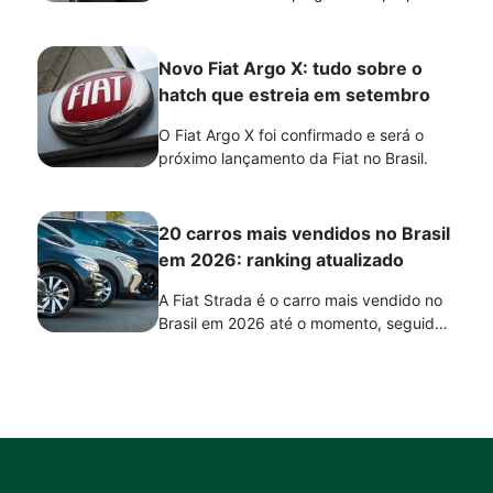
semelhantes, mas focos diferentes.
Enquanto o Song Plus prioriza eficiência,
autonomia e conforto, o Haval H6
Novo Fiat Argo X: tudo sobre o
PHEV19 se destaca pelo desempenho e
hatch que estreia em setembro
pela condução mais dinâmica. A melhor
escolha depende do perfil de uso e das
O Fiat Argo X foi confirmado e será o
prioridades de cada motorista.
próximo lançamento da Fiat no Brasil.
20 carros mais vendidos no Brasil
em 2026: ranking atualizado
A Fiat Strada é o carro mais vendido no
Brasil em 2026 até o momento, seguida
por Volkswagen Polo e Volkswagen T-
Cross, de acordo com o ranking da
Fenabrave. A lista reúne os 20 modelos
com maior número de emplacamentos no
acumulado do ano e mostra a força de
diferentes segmentos, como picapes,
hatches, SUVs e veículos eletrificados.