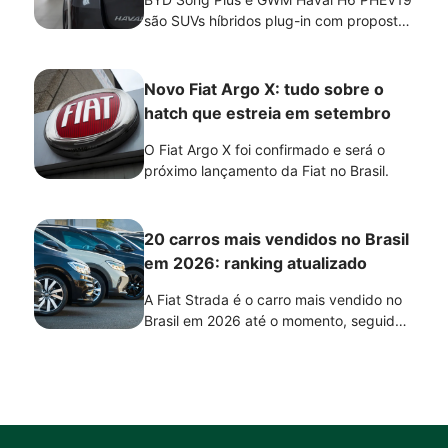
são SUVs híbridos plug-in com propostas
semelhantes, mas focos diferentes.
Enquanto o Song Plus prioriza eficiência,
autonomia e conforto, o Haval H6
Novo Fiat Argo X: tudo sobre o
PHEV19 se destaca pelo desempenho e
hatch que estreia em setembro
pela condução mais dinâmica. A melhor
escolha depende do perfil de uso e das
O Fiat Argo X foi confirmado e será o
prioridades de cada motorista.
próximo lançamento da Fiat no Brasil.
20 carros mais vendidos no Brasil
em 2026: ranking atualizado
A Fiat Strada é o carro mais vendido no
Brasil em 2026 até o momento, seguida
por Volkswagen Polo e Volkswagen T-
Cross, de acordo com o ranking da
Fenabrave. A lista reúne os 20 modelos
com maior número de emplacamentos no
acumulado do ano e mostra a força de
diferentes segmentos, como picapes,