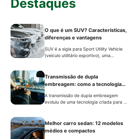
Destaques
O que é um SUV? Características,
diferenças e vantagens
SUV é a sigla para Sport Utility Vehicle
(veículo utilitário esportivo), uma
categoria de carro que combina posição
de dirigir elevada, maior altura em
relação ao solo, espaço interno e
Transmissão de dupla
versatilidade.
embreagem: como a tecnologia
evoluiu?
A transmissão de dupla embreagem
evoluiu de uma tecnologia criada para o
automobilismo para uma solução
presente em diversos veículos
modernos. Com avanços na eletrônica e
Melhor carro sedan: 12 modelos
nos componentes mecânicos, ela passou
médios e compactos
a oferecer trocas de marcha mais