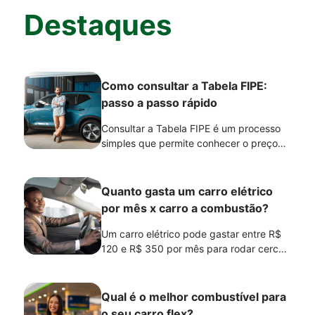
Destaques
Como consultar a Tabela FIPE:
passo a passo rápido
Consultar a Tabela FIPE é um processo
simples que permite conhecer o preço
médio de um veículo no mercado
brasileiro. A pesquisa pode ser feita
gratuitamente no site oficial da FIPE e
Quanto gasta um carro elétrico
serve como referência para comparar
por mês x carro a combustão?
modelos, acompanhar a variação de
preços e entender o valor de mercado
Um carro elétrico pode gastar entre R$
de carros zero-quilômetro e de outros
120 e R$ 350 por mês para rodar cerca
veículos.
de 1.000 km, dependendo do consumo
do veículo, da tarifa de energia elétrica e
do local onde a recarga é realizada. Em
Qual é o melhor combustível para
muitos casos, o custo por quilômetro
o seu carro flex?