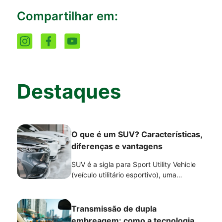
Compartilhar em:
Destaques
O que é um SUV? Características,
diferenças e vantagens
SUV é a sigla para Sport Utility Vehicle
(veículo utilitário esportivo), uma
categoria de carro que combina posição
de dirigir elevada, maior altura em
relação ao solo, espaço interno e
Transmissão de dupla
versatilidade.
embreagem: como a tecnologia