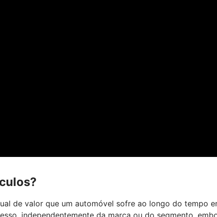
ículos?
dual de valor que um automóvel sofre ao longo do tempo e
rocesso, independentemente da marca ou do segmento, emb